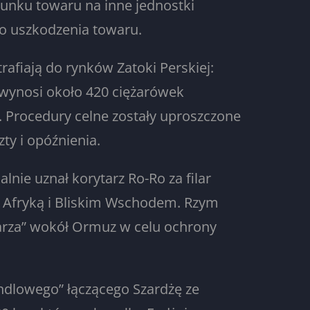
dunku towaru na inne jednostki
ko uszkodzenia towaru.
afiają do rynków Zatoki Perskiej:
wynosi około 420 ciężarówek
 Procedury celne zostały uproszczone
ty i opóźnienia.
lnie uznał korytarz Ro-Ro za filar
ą, Afryką i Bliskim Wschodem. Rzym
arza” wokół Ormuz w celu ochrony
ndlowego” łączącego Szardżę ze