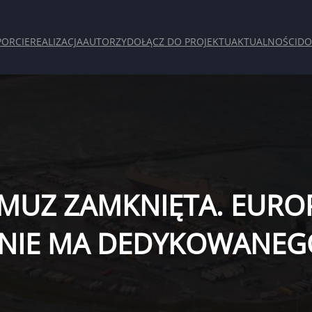
PORCIE
REALIZACJA
AUTORZY
DOŁĄCZ DO PROJEKTU
AKTUALNOŚCI
DO
ORMUZ ZAMKNIĘTA. EUR
 NIE MA DEDYKOWANEG