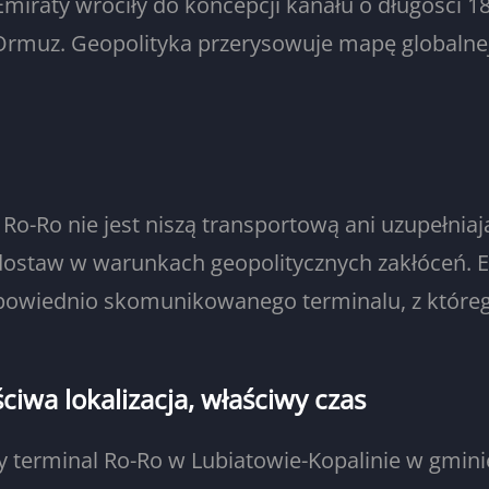
iraty wróciły do koncepcji kanału o długości 18
rmuz. Geopolityka przerysowuje mapę globalnej 
a Ro-Ro nie jest niszą transportową ani uzupełn
dostaw w warunkach geopolitycznych zakłóceń. E
powiednio skomunikowanego terminalu, z któreg
ściwa lokalizacja, właściwy czas
y terminal Ro-Ro w Lubiatowie-Kopalinie w gmin