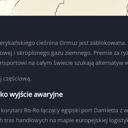
erykańskiego cieśnina Ormuz jest zablokowana.
wej i skroplonego gazu ziemnego. Premie za ry
transportowi na całym świecie szukają alternatyw
j częściową.
ako wyjście awaryjne
orytarz Ro-Ro łączący egipski port Damietta z w
h tras handlowych na mapie europejskiej logistyki