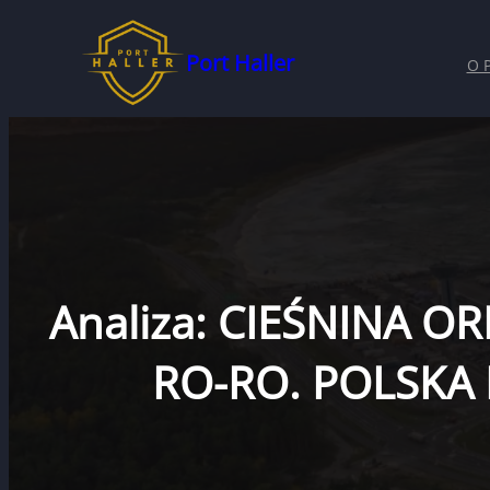
Przejdź
Port Haller
do
O 
treści
Analiza: CIEŚNINA 
RO-RO. POLSKA