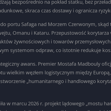
żdżają bezpośrednio na pokład statku, bez przeła
adunkowe, skraca czas dostawy i ogranicza ryzy
t do portu Safaga nad Morzem Czerwonym, skąd tr
ejtu, Omanu i Kataru. Przepustowość korytarza 
duktów żywnościowych i towarów przemysłowych.
wym systemom odpraw, co istotnie redukuje kosz
ategiczny awans. Premier Mostafa Madbouly oficja
Egiptu wielkim węzłem logistycznym między Europ
y stworzenie „humanitarnego i handlowego koryt
niła w marcu 2026 r. projekt lądowego „mostu ha