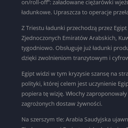
on/roll-off”: załadowane ciężarówki wje
ładunkowe. Upraszcza to operacje przeł
Z Triestu ładunki przechodzą przez Egip
Zjednoczonych Emiratów Arabskich, Kuw
tygodniowo. Obsługuje już ładunki pro
dzięki zwolnieniom tranzytowym i cyfro
Egipt widzi w tym kryzysie szansę na str
polityki, której celem jest uczynienie 
popiera tę wizję. Włochy zaproponował
zagrożonych dostaw żywności.
Na szerszym tle: Arabia Saudyjska ujaw