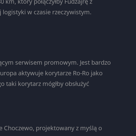
0 km, który połączyłby Fudżajrę z
logistyki w czasie rzeczywistym.
iającym serwisem promowym. Jest bardzo
uropa aktywuje korytarze Ro-Ro jako
o taki korytarz mógłby obsłużyć
ie Choczewo, projektowany z myślą o